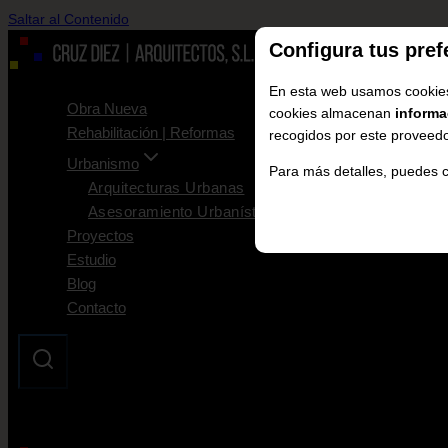
Saltar al Contenido
Configura tus pref
En esta web usamos cookie
Obra Nueva
cookies almacenan
informa
Rehabilitación | Reformas
recogidos por este proveedor
Urbanismo
Para más detalles, puedes 
Arquitecturas Urbanas
Asesoramiento Urbanístico
Proyectos
Estudio
Blog
Contacto