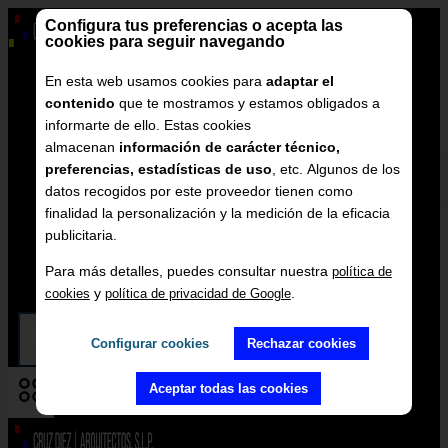
Saltar
Configura tus preferencias o acepta las
al
cookies para seguir navegando
Contenido
En esta web usamos cookies para
adaptar el
Obra Nueva
contenido
que te mostramos y estamos obligados a
Rehabilitación | Reformas
informarte de ello. Estas cookies
Urbanismo
almacenan
información de carácter técnico,
Arquitecturas Urbanas
preferencias, estadísticas de uso
, etc. Algunos de los
Asesoramiento Urbanístico
datos recogidos por este proveedor tienen como
finalidad la personalización y la medición de la eficacia
Proyectos
publicitaria.
Estudio
Blog
Para más detalles, puedes consultar nuestra
política de
Contacto
y
.
cookies
política de privacidad de Google
Configurar cookies
Rechazar cookies
Aceptar todas las cookies