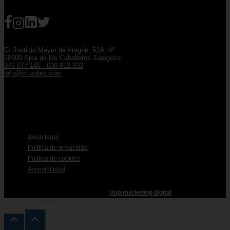
C/ Justicia Mayor de Aragón, 52A, 4º
50600 Ejea de los Caballeros Zaragoza
976 677 145 - 630 932 933
info@cruzdiez.com
© 2026 - CRUZ DIEZ | ARQUITECTOS S.L.P
Aviso legal
Política de privacidad
Política de cookies
Accesibilidad
Desarrollado por:
Uup marketing digital